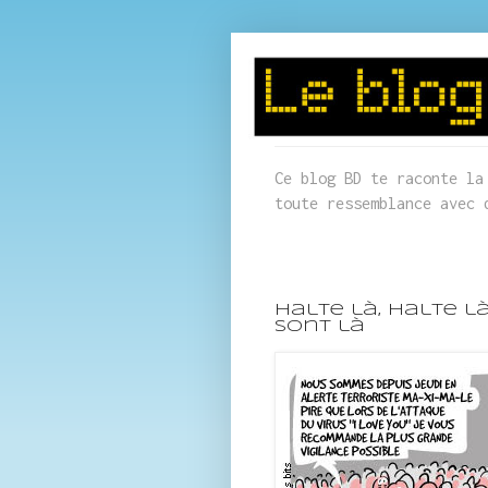
Ce blog BD te raconte la
toute ressemblance avec 
halte là, halte là,
sont là