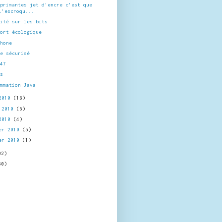
mprimantes jet d'encre c'est que
l'escroqu...
rité sur les bits
port écologique
phone
ge sécurisé
 47
ts
ammation Java
 2010
(18)
l 2010
(6)
 2010
(4)
er 2010
(5)
er 2010
(1)
02)
30)