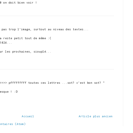
0 on doit bien voir !
 pas trop l'image, surtout au niveau des textes...
a reste petit tout de même :(
1024...
ur les prochaines, siouplé...
>>>> pfffffffff toutes ces lettres ...sot? c'est bon sot? "
esque ! :D
Accueil
Article plus ancien
entaires (Atom)