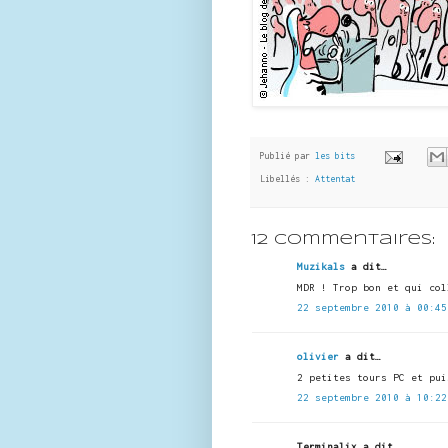
Publié par
les bits
Libellés :
Attentat
12 commentaires:
Muzikals
a dit…
MDR ! Trop bon et qui col
22 septembre 2010 à 00:45
olivier
a dit…
2 petites tours PC et pui
22 septembre 2010 à 10:22
Terminalix a dit…