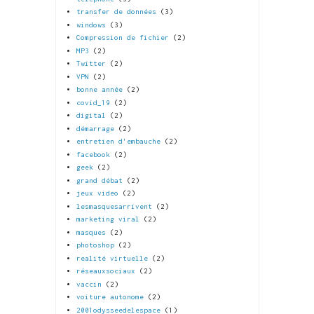
transfer de données
(3)
windows
(3)
Compression de fichier
(2)
MP3
(2)
Twitter
(2)
VPN
(2)
bonne année
(2)
covid_19
(2)
digital
(2)
démarrage
(2)
entretien d'embauche
(2)
facebook
(2)
geek
(2)
grand débat
(2)
jeux video
(2)
lesmasquesarrivent
(2)
marketing viral
(2)
masques
(2)
photoshop
(2)
realité virtuelle
(2)
réseauxsociaux
(2)
vaccin
(2)
voiture autonome
(2)
2001odysseedelespace
(1)