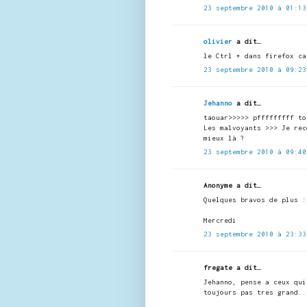
23 septembre 2010 à 01:13
olivier
a dit…
le Ctrl + dans firefox ca
23 septembre 2010 à 09:23
Jehanno
a dit…
taouar>>>>> pfffffffff to
Les malvoyants >>> Je rec
mieux là ?
23 septembre 2010 à 09:40
Anonyme a dit…
Quelques bravos de plus :
Mercredi
23 septembre 2010 à 23:33
fregate a dit…
Jehanno, pense a ceux qui
toujours pas tres grand..