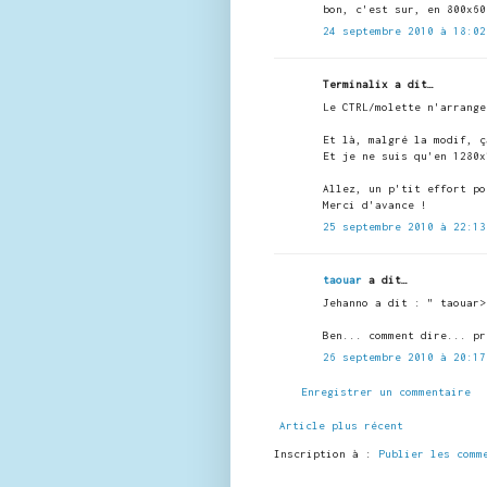
bon, c'est sur, en 800x60
24 septembre 2010 à 18:02
Terminalix a dit…
Le CTRL/molette n'arrange
Et là, malgré la modif, ç
Et je ne suis qu'en 1280x
Allez, un p'tit effort po
Merci d'avance !
25 septembre 2010 à 22:13
taouar
a dit…
Jehanno a dit : " taouar>
Ben... comment dire... pr
26 septembre 2010 à 20:17
Enregistrer un commentaire
Article plus récent
Inscription à :
Publier les comm