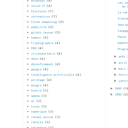
Attentat
(9)
Les i
covid-19
(8)
de 
Elections
(7)
la vé
coronavirus
(7)
trans
Cloud computing
(6)
Smart
publicité
(6)
langa
gilets jaunes
(5)
Pause
humour
(5)
paque
Cryptographie
(4)
R&D
(4)
Progr
crisesanitaire
(4)
►
août
data
(4)
►
avri
déconfinement
(4)
►
mars
google
(4)
►
intelligence artificielle
(4)
févri
piratage
(4)
►
janvi
plugin
(4)
►
2009
(1
Guerre
(3)
►
2008
(2
adobe
(3)
ai
(3)
linux
(3)
numerique
(3)
réseau social
(3)
révolte
(3)
telephone
(3)