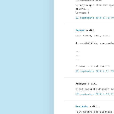
Il n'y a que chez moi que
chiche...
Dommage !
22 septembre 2010 à 18:10
taouar
a dit…
sot, sceau, saut, seau.
4 possibilités, une seule
...
...
...
P'tain... c'est dur !!!
22 septembre 2010 à 21:59
Anonyme a dit…
c'est possible d'avoir le
22 septembre 2010 à 23:11
Muzikals
a dit…
Faut mettre des lunettes 