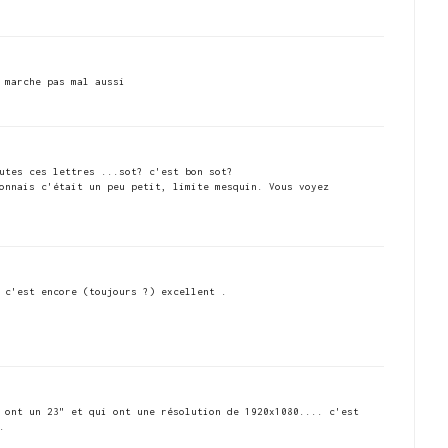
 marche pas mal aussi
utes ces lettres ...sot? c'est bon sot?
onnais c'était un peu petit, limite mesquin. Vous voyez
 c'est encore (toujours ?) excellent .
 ont un 23" et qui ont une résolution de 1920x1080.... c'est
.