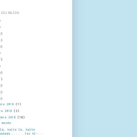
 DU BLOG
)
)
5)
4)
0)
)
7)
)
0)
1)
8)
2)
8)
bre 2010
(1)
re 2010
(3)
mbre 2010
(10)
u monde
 là, halte là, halte
àààààà........les Al-...