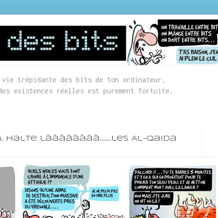
 vie trépidante des bits de ton ordinateur,
des existences réelles est purement fortuite.
 halte làààààààà........les Al-Qaida