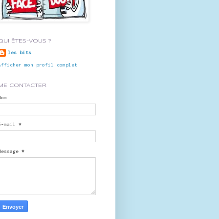
QUI ÊTES-VOUS ?
les bits
Afficher mon profil complet
ME CONTACTER
Nom
E-mail
*
Message
*