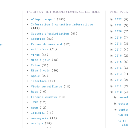
POUR S'Y RETROUVER DANS CE BORDEL
ARCHIVES
►
n'importe quoi
(163)
2022
(6
Information à caractère informatique
►
2021
(5
(143)
►
2020
(2
Systéme d'exploitation
(61)
►
2019
(7
Sécurité
(53)
►
2018
(3
Pauses du week end
(52)
er
►
Anti virus
(51)
2017
(4
Virus
(44)
►
2016
(2
Mise à jour
(38)
►
2015
(6
Crise
(33)
►
2014
(4
Rien à voir
(30)
►
2013
(1
apple
(23)
►
2012
(2
interface
(19)
►
2011
(2
Vidéo surveillance
(18)
bugs
(16)
▼
2010
(4
Erreurs windows
(13)
►
novem
iPAD
(12)
►
octob
spam
(12)
▼
septe
logiciel
(11)
Fin d
messagerie
(10)
halte
musique
(10)
làà