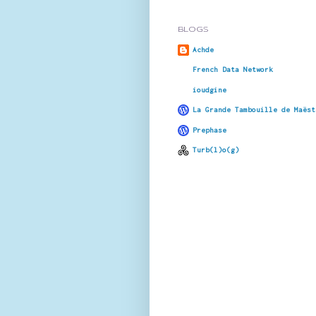
BLOGS
Achde
French Data Network
ioudgine
La Grande Tambouille de Maëst
Prephase
Turb(l)o(g)