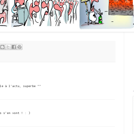
le à l'actu, superbe ^^
s s'en vont ! : )