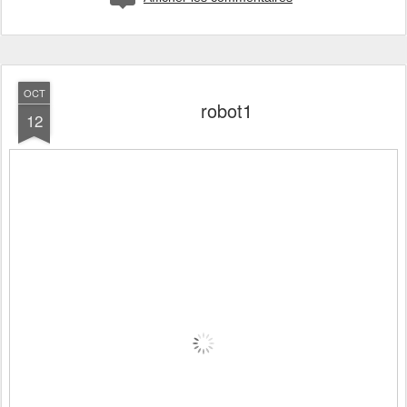
OCT
robot1
12