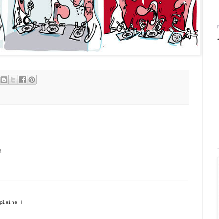
!
pleine !