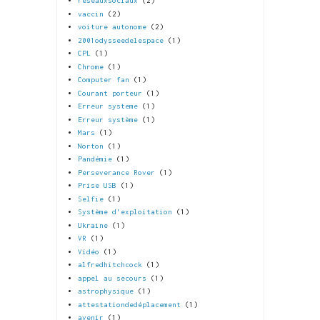
réseauxsociaux
(2)
vaccin
(2)
voiture autonome
(2)
2001odysseedelespace
(1)
CPL
(1)
Chrome
(1)
Computer fan
(1)
Courant porteur
(1)
Erreur systeme
(1)
Erreur système
(1)
Mars
(1)
Norton
(1)
Pandémie
(1)
Perseverance Rover
(1)
Prise USB
(1)
Selfie
(1)
Système d'exploitation
(1)
Ukraine
(1)
VR
(1)
Vidéo
(1)
alfredhitchcock
(1)
appel au secours
(1)
astrophysique
(1)
attestationdedéplacement
(1)
avenir
(1)