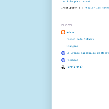
Article plus récent
Inscription à :
Publier les comm
BLOGS
Achde
French Data Network
ioudgine
La Grande Tambouille de Maëst
Prephase
Turb(l)o(g)