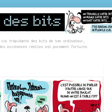
 vie trépidante des bits de ton ordinateur,
des existences réelles est purement fortuite.