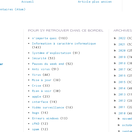
Accueil
Article plus ancien
entaires (Atom)
POUR S'Y RETROUVER DANS CE BORDEL
ARCHIVES
►
n'importe quoi
(163)
2022
(6
Information à caractère informatique
►
2021
(5
(143)
►
2020
(2
Systéme d'exploitation
(61)
►
2019
(7
Sécurité
(53)
►
2018
(3
Pauses du week end
(52)
er
►
Anti virus
(51)
2017
(4
Virus
(44)
►
2016
(2
Mise à jour
(38)
►
2015
(6
Crise
(33)
►
2014
(4
Rien à voir
(30)
►
2013
(1
apple
(23)
►
2012
(2
interface
(19)
►
2011
(2
Vidéo surveillance
(18)
bugs
(16)
▼
2010
(4
Erreurs windows
(13)
►
novem
iPAD
(12)
►
octob
spam
(12)
▼
septe