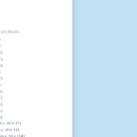
 DU BLOG
)
)
5)
4)
0)
)
7)
)
0)
1)
8)
2)
8)
bre 2010
(1)
re 2010
(3)
mbre 2010
(10)