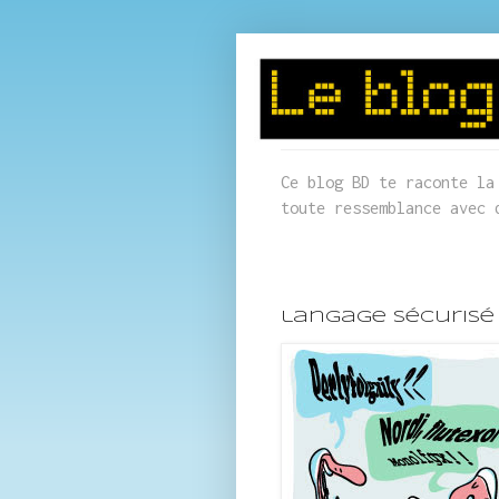
Ce blog BD te raconte la
toute ressemblance avec 
langage sécurisé