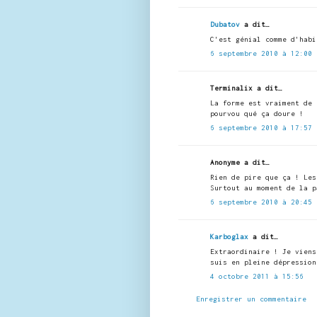
Dubatov
a dit…
C'est génial comme d'habi
6 septembre 2010 à 12:00
Terminalix a dit…
La forme est vraiment de 
pourvou qué ça doure !
6 septembre 2010 à 17:57
Anonyme a dit…
Rien de pire que ça ! Les
Surtout au moment de la p
6 septembre 2010 à 20:45
Karboglax
a dit…
Extraordinaire ! Je viens
suis en pleine dépression
4 octobre 2011 à 15:56
Enregistrer un commentaire