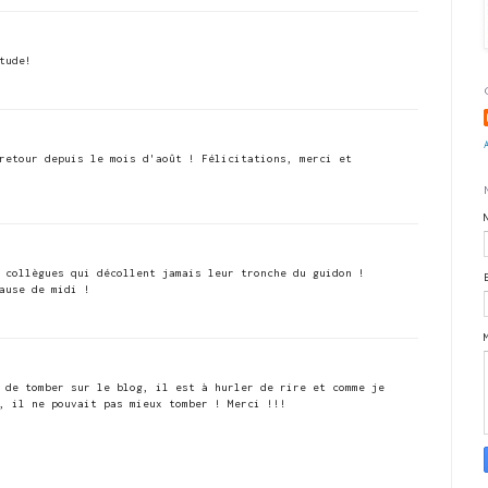
tude!
retour depuis le mois d'août ! Félicitations, merci et
 collègues qui décollent jamais leur tronche du guidon !
ause de midi !
 de tomber sur le blog, il est à hurler de rire et comme je
, il ne pouvait pas mieux tomber ! Merci !!!