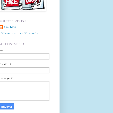
QUI ÊTES-VOUS ?
les bits
Afficher mon profil complet
ME CONTACTER
Nom
E-mail
*
Message
*