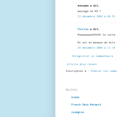
Anonyme a dit…
passage en HD ?
23 décembre 2008 à 08:53
Florian
a dit…
Raaaaaaaahhhhhh la suite.
On est en manque de bits 
29 décembre 2008 à 13:38
Enregistrer un commentaire
Article plus récent
Inscription à :
Publier les comm
BLOGS
Achde
French Data Network
ioudgine