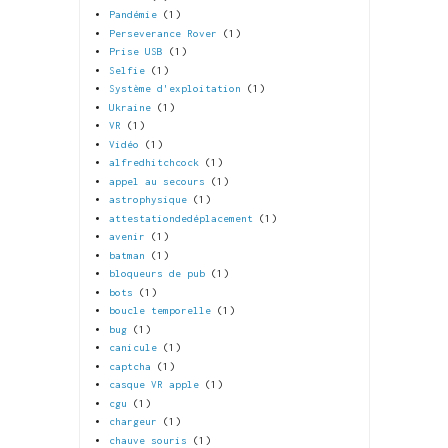
Pandémie
(1)
Perseverance Rover
(1)
Prise USB
(1)
Selfie
(1)
Système d'exploitation
(1)
Ukraine
(1)
VR
(1)
Vidéo
(1)
alfredhitchcock
(1)
appel au secours
(1)
astrophysique
(1)
attestationdedéplacement
(1)
avenir
(1)
batman
(1)
bloqueurs de pub
(1)
bots
(1)
boucle temporelle
(1)
bug
(1)
canicule
(1)
captcha
(1)
casque VR apple
(1)
cgu
(1)
chargeur
(1)
chauve souris
(1)