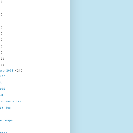
0)
)
7)
)
0)
1)
8)
2)
8)
02)
30)
bre 2008
(24)
llon
at
Noël
 31
ion wouhaiiii
tit jeu
e
de pompe
ifice