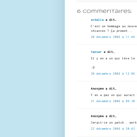
6 commentaires:
ardalia
a dit…
C'est un hommage au nouve
chiances ? Ça promet...
20 décembre 2008 à 11:49
taouar
a dit…
Il y en a un qui lève le 
:D
20 décembre 2008 à 12:06
Anonyme a dit…
Y en a pas un qui aurait 
21 décembre 2008 à 09:30
Anonyme a dit…
Serait-ce un patch...work
22 décembre 2008 à 20:43