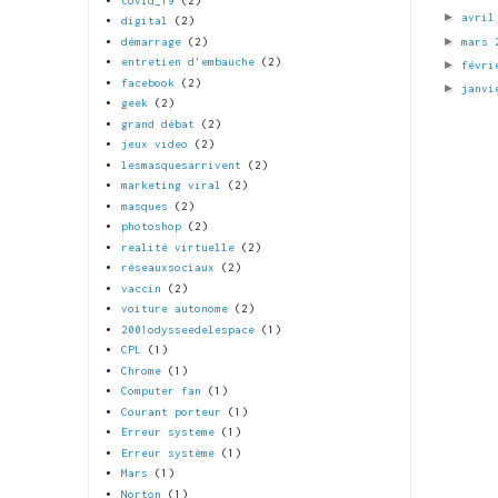
covid_19
(2)
►
avri
digital
(2)
►
mars
démarrage
(2)
entretien d'embauche
(2)
►
févri
facebook
(2)
►
janvi
geek
(2)
grand débat
(2)
jeux video
(2)
lesmasquesarrivent
(2)
marketing viral
(2)
masques
(2)
photoshop
(2)
realité virtuelle
(2)
réseauxsociaux
(2)
vaccin
(2)
voiture autonome
(2)
2001odysseedelespace
(1)
CPL
(1)
Chrome
(1)
Computer fan
(1)
Courant porteur
(1)
Erreur systeme
(1)
Erreur système
(1)
Mars
(1)
Norton
(1)