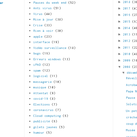
►
2018
(3
Pauses du week end
(52)
er
►
Anti virus
(51)
2017
(4
Virus
(44)
►
2016
(2
Mise à jour
(38)
►
2015
(6
Crise
(33)
►
2014
(4
Rien à voir
(30)
►
2013
(1
apple
(23)
►
2012
(2
interface
(19)
►
2011
(2
Vidéo surveillance
(18)
bugs
(16)
►
2010
(4
Erreurs windows
(13)
►
2009
(1
iPAD
(12)
▼
2008
(2
spam
(12)
▼
décem
logiciel
(11)
Révei
messagerie
(10)
Acrob
musique
(10)
Papa 
Attentat
(9)
Pause
covid-19
(8)
Solut
Elections
(7)
coronavirus
(7)
Un pe
Cloud computing
(6)
crèch
publicité
(6)
coup 
gilets jaunes
(5)
Musée
humour
(5)
crass