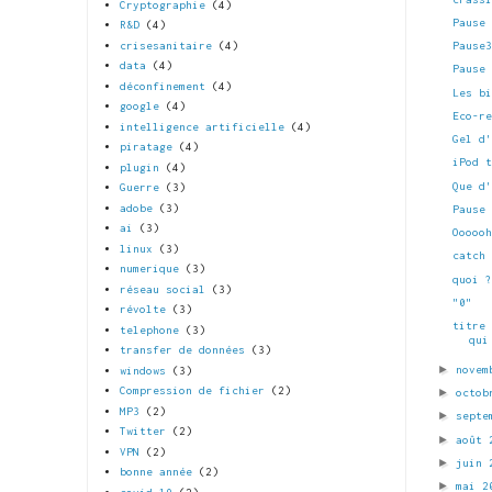
Cryptographie
(4)
Pause
R&D
(4)
crisesanitaire
(4)
Pause
data
(4)
Pause
déconfinement
(4)
Les b
google
(4)
Eco-r
intelligence artificielle
(4)
Gel d
piratage
(4)
iPod 
plugin
(4)
Que d
Guerre
(3)
adobe
(3)
Pause
ai
(3)
Ooooo
linux
(3)
catch
numerique
(3)
quoi 
réseau social
(3)
"0"
révolte
(3)
titre
telephone
(3)
qui
transfer de données
(3)
►
novem
windows
(3)
Compression de fichier
(2)
►
octob
MP3
(2)
►
septe
Twitter
(2)
►
août
VPN
(2)
►
juin
bonne année
(2)
►
mai 