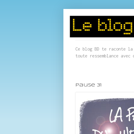
Ce blog BD te raconte la
toute ressemblance avec 
Pause 31