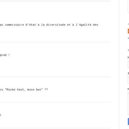
au commissaire d'état à la diversitude et à l'égalité des
pied !
vu "Musée haut, muse bas" ??
?