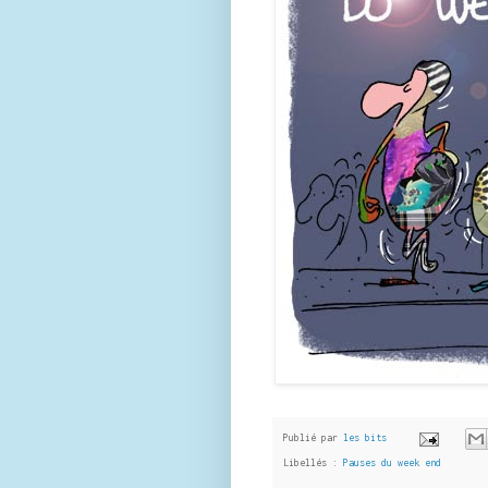
Publié par
les bits
Libellés :
Pauses du week end