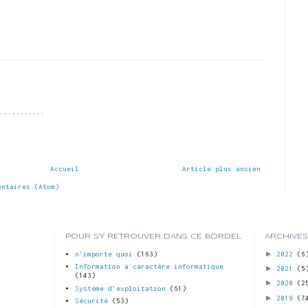
...........
Accueil
Article plus ancien
entaires (Atom)
POUR S'Y RETROUVER DANS CE BORDEL
ARCHIVES
►
n'importe quoi
(163)
2022
(6
Information à caractère informatique
►
2021
(5
(143)
►
2020
(2
Systéme d'exploitation
(61)
►
2019
(7
Sécurité
(53)