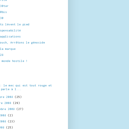
 30ter
30bis
 30
its lèvent le pied
esponsabilité
'applications
touch, Arrêtons le génocide
'la marque
 28
h monde hostile !
?
 : le mec qui est tout rouge et
 parle à l...
bre 2008
(25)
re 2008
(29)
mbre 2008
(27)
 2008
(2)
 2008
(23)
2008
(25)