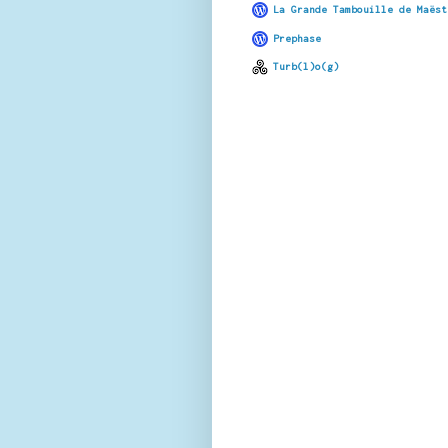
La Grande Tambouille de Maëst
Prephase
Turb(l)o(g)