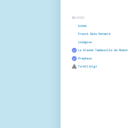
BLOGS
Achde
French Data Network
ioudgine
La Grande Tambouille de Maëst
Prephase
Turb(l)o(g)