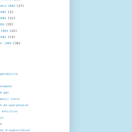
mbre 2008
(27)
 2008
(2)
 2008
(23)
2008
(25)
l 2008
(22)
 2008
(19)
er 2008
(20)
opérabilité
encement
 à gaz
 music store
ne de quarantaine
n Antivirus
izz
de
mes d'exploitation