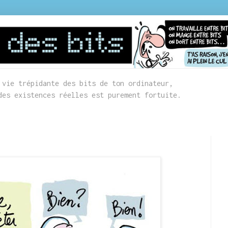
 vie trépidante des bits de ton ordinateur,
des existences réelles est purement fortuite.