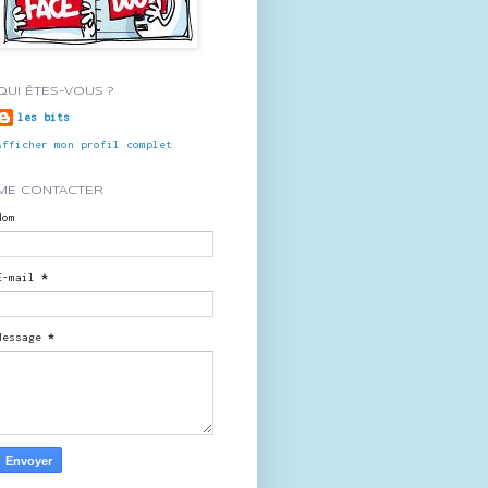
QUI ÊTES-VOUS ?
les bits
Afficher mon profil complet
ME CONTACTER
Nom
E-mail
*
Message
*