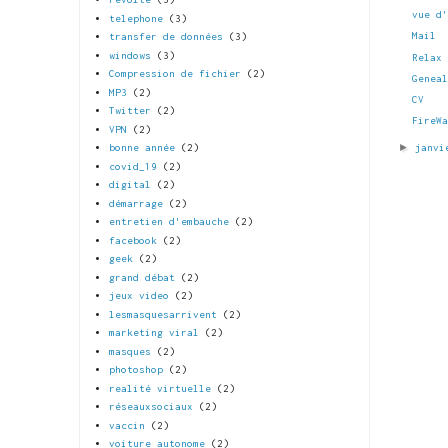
vue d
telephone
(3)
Mail
transfer de données
(3)
windows
(3)
Relax
Compression de fichier
(2)
Genea
MP3
(2)
CV
Twitter
(2)
FireW
VPN
(2)
►
janvi
bonne année
(2)
covid_19
(2)
digital
(2)
démarrage
(2)
entretien d'embauche
(2)
facebook
(2)
geek
(2)
grand débat
(2)
jeux video
(2)
lesmasquesarrivent
(2)
marketing viral
(2)
masques
(2)
photoshop
(2)
realité virtuelle
(2)
réseauxsociaux
(2)
vaccin
(2)
voiture autonome
(2)