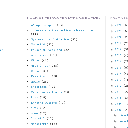
POUR S'Y RETROUVER DANS CE BORDEL
ARCHIVES
►
n'importe quoi
(163)
2022
(6
Information à caractère informatique
►
2021
(5
(143)
►
2020
(2
Systéme d'exploitation
(61)
►
2019
(7
Sécurité
(53)
►
2018
(3
Pauses du week end
(52)
er
►
Anti virus
(51)
2017
(4
Virus
(44)
►
2016
(2
Mise à jour
(38)
►
2015
(6
Crise
(33)
►
2014
(4
Rien à voir
(30)
►
2013
(1
apple
(23)
►
2012
(2
interface
(19)
►
2011
(2
Vidéo surveillance
(18)
bugs
(16)
►
2010
(4
Erreurs windows
(13)
►
2009
(1
iPAD
(12)
▼
2008
(2
spam
(12)
►
décem
logiciel
(11)
►
novem
messagerie
(10)
►
octob