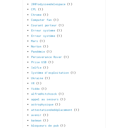
2001odysseedelespace
(1)
CPL
(1)
Chrome
(1)
Computer fan
(1)
Courant porteur
(1)
Erreur systeme
(1)
Erreur système
(1)
Mars
(1)
Norton
(1)
Pandémie
(1)
Perseverance Rover
(1)
Prise USB
(1)
Selfie
(1)
Système d'exploitation
(1)
Ukraine
(1)
VR
(1)
Vidéo
(1)
alfredhitchcock
(1)
appel au secours
(1)
astrophysique
(1)
attestationdedéplacement
(1)
avenir
(1)
batman
(1)
bloqueurs de pub
(1)