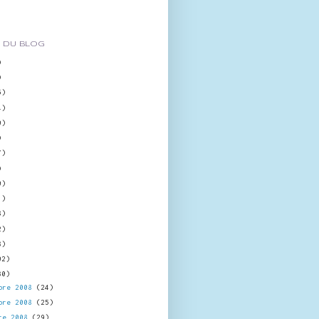
 DU BLOG
)
)
5)
4)
0)
)
7)
)
0)
1)
8)
2)
8)
02)
30)
bre 2008
(24)
bre 2008
(25)
re 2008
(29)