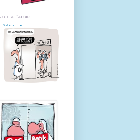
NOTE ALÉATOIRE
Solidarité
-