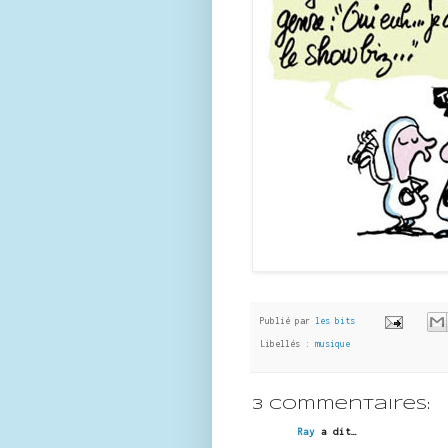
Publié par
les bits
Libellés :
musique
3 commentaires:
Ray
a dit…