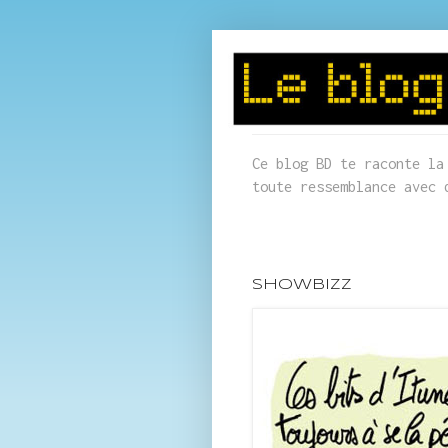
Ce blog BD te raconte la
toute ressemblance avec 
showbizz