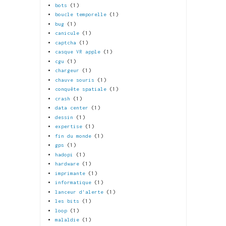
bots
(1)
boucle temporelle
(1)
bug
(1)
canicule
(1)
captcha
(1)
casque VR apple
(1)
cgu
(1)
chargeur
(1)
chauve souris
(1)
conquête spatiale
(1)
crash
(1)
data center
(1)
dessin
(1)
expertise
(1)
fin du monde
(1)
gps
(1)
hadopi
(1)
hardware
(1)
imprimante
(1)
informatique
(1)
lanceur d'alerte
(1)
les bits
(1)
loop
(1)
malaldie
(1)