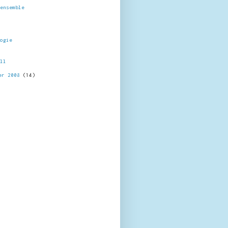
'ensemble
logie
all
er 2008
(14)