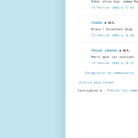
Héhé, allez hop, comme Ma
15 février 2008 à 13:48
Chelmi
a dit…
Bravo ! Excellent blog : 
15 février 2008 à 14:08
Pascal jehanno
a dit…
Merci pour vos soutiens
16 février 2008 à 10:33
Enregistrer un commentaire
Article plus récent
Inscription à :
Publier les comm