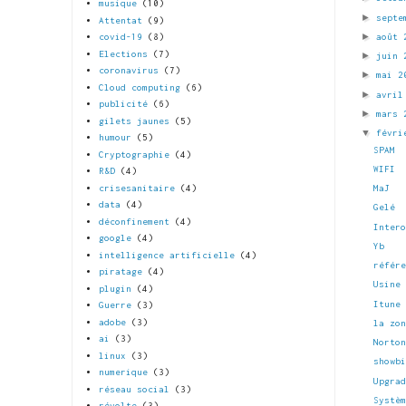
musique
(10)
►
septe
Attentat
(9)
►
août
covid-19
(8)
Elections
(7)
►
juin
coronavirus
(7)
►
mai 
Cloud computing
(6)
►
avri
publicité
(6)
►
mars
gilets jaunes
(5)
▼
févri
humour
(5)
SPAM
Cryptographie
(4)
WIFI
R&D
(4)
crisesanitaire
(4)
MaJ
data
(4)
Gelé
déconfinement
(4)
Inter
google
(4)
Yb
intelligence artificielle
(4)
référ
piratage
(4)
Usine
plugin
(4)
Itune
Guerre
(3)
adobe
(3)
la zo
ai
(3)
Norto
linux
(3)
showb
numerique
(3)
Upgra
réseau social
(3)
Systè
révolte
(3)