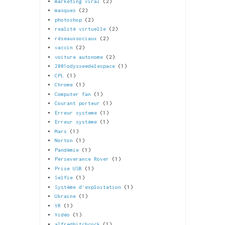
marketing viral
(2)
masques
(2)
photoshop
(2)
realité virtuelle
(2)
réseauxsociaux
(2)
vaccin
(2)
voiture autonome
(2)
2001odysseedelespace
(1)
CPL
(1)
Chrome
(1)
Computer fan
(1)
Courant porteur
(1)
Erreur systeme
(1)
Erreur système
(1)
Mars
(1)
Norton
(1)
Pandémie
(1)
Perseverance Rover
(1)
Prise USB
(1)
Selfie
(1)
Système d'exploitation
(1)
Ukraine
(1)
VR
(1)
Vidéo
(1)
alfredhitchcock
(1)