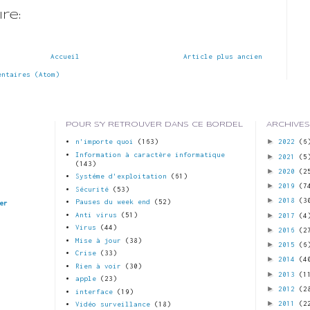
re:
Accueil
Article plus ancien
entaires (Atom)
POUR S'Y RETROUVER DANS CE BORDEL
ARCHIVES
►
n'importe quoi
(163)
2022
(6
Information à caractère informatique
►
2021
(5
(143)
►
2020
(2
Systéme d'exploitation
(61)
►
2019
(7
Sécurité
(53)
►
2018
(3
Pauses du week end
(52)
er
►
Anti virus
(51)
2017
(4
Virus
(44)
►
2016
(2
Mise à jour
(38)
►
2015
(6
Crise
(33)
►
2014
(4
Rien à voir
(30)
►
2013
(1
apple
(23)
►
2012
(2
interface
(19)
►
2011
(2
Vidéo surveillance
(18)