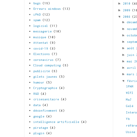
bugs
(16)
►
2010
(4
Erreurs windows
(13)
►
2009
(1
iPAD
(12)
▼
2008
(2
spam
(12)
►
décem
logiciel
(11)
►
novem
messagerie
(10)
►
octob
musique
(10)
►
septe
Attentat
(9)
►
août
covid-19
(8)
Elections
(7)
►
juin
coronavirus
(7)
►
mai 
Cloud computing
(6)
►
avri
publicité
(6)
►
mars
gilets jaunes
(5)
▼
févri
humour
(5)
SPAM
Cryptographie
(4)
WIFI
R&D
(4)
crisesanitaire
(4)
MaJ
data
(4)
Gelé
déconfinement
(4)
Inter
google
(4)
Yb
intelligence artificielle
(4)
référ
piratage
(4)
Usine
plugin
(4)