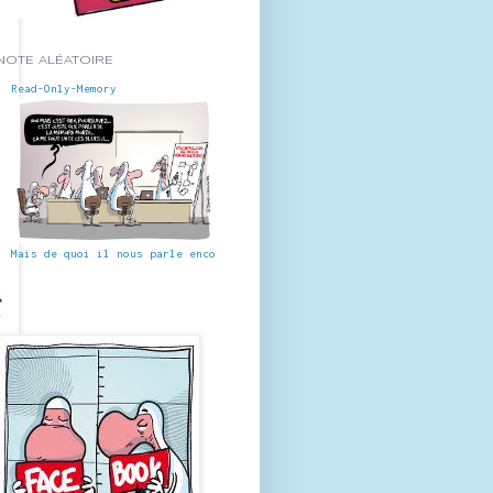
NOTE ALÉATOIRE
Read-Only-Memory
Mais de quoi il nous parle encore ?!! Pour celles et ceux qui n'ont jama
-