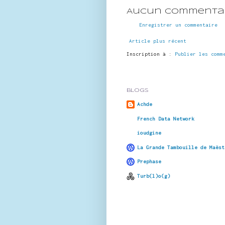
Aucun commentai
Enregistrer un commentaire
Article plus récent
Inscription à :
Publier les comm
BLOGS
Achde
French Data Network
ioudgine
La Grande Tambouille de Maëst
Prephase
Turb(l)o(g)