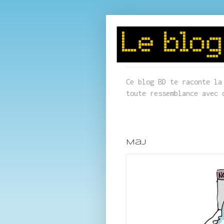
Ce blog BD te raconte la
toute ressemblance avec 
MaJ