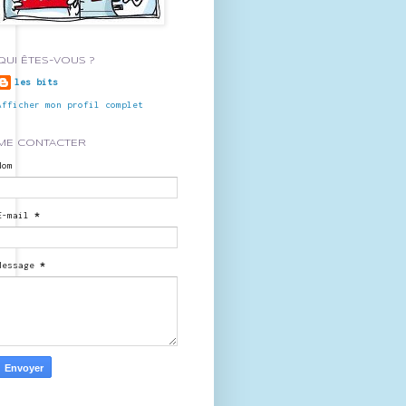
QUI ÊTES-VOUS ?
les bits
Afficher mon profil complet
ME CONTACTER
Nom
E-mail
*
Message
*