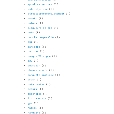
appel au secours
(1)
astrophysique
(1)
attestationdedéplacement
(1)
avenir
(1)
batman
(1)
bloqueurs de pub
(1)
bots
(1)
boucle temporelle
(1)
bug
(1)
canicule
(1)
captcha
(1)
casque VR apple
(1)
cgu
(1)
chargeur
(1)
chauve souris
(1)
conquête spatiale
(1)
crash
(1)
data center
(1)
dessin
(1)
expertise
(1)
fin du monde
(1)
gps
(1)
hadopi
(1)
hardware
(1)