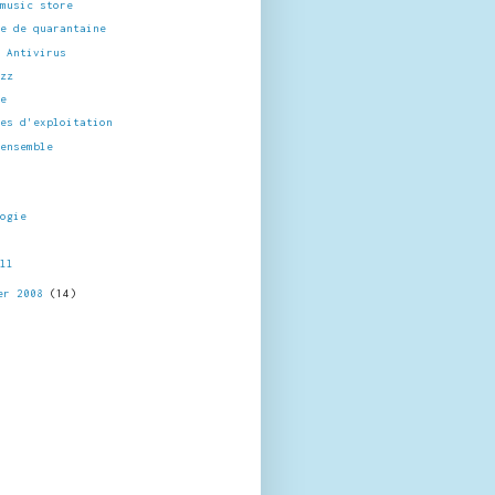
 music store
ne de quarantaine
n Antivirus
izz
de
mes d'exploitation
'ensemble
logie
all
er 2008
(14)