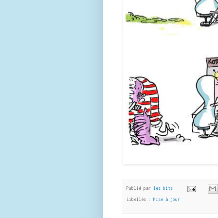
Publié par
les bits
Libellés :
Mise à jour