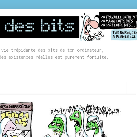
 vie trépidante des bits de ton ordinateur,
des existences réelles est purement fortuite.