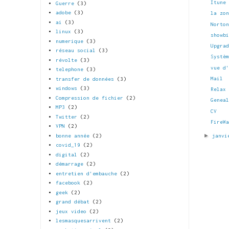
Itune
Guerre
(3)
adobe
(3)
la zo
ai
(3)
Norto
linux
(3)
showb
numerique
(3)
Upgra
réseau social
(3)
Systè
révolte
(3)
vue d
telephone
(3)
Mail
transfer de données
(3)
windows
(3)
Relax
Compression de fichier
(2)
Genea
MP3
(2)
CV
Twitter
(2)
FireW
VPN
(2)
►
janvi
bonne année
(2)
covid_19
(2)
digital
(2)
démarrage
(2)
entretien d'embauche
(2)
facebook
(2)
geek
(2)
grand débat
(2)
jeux video
(2)
lesmasquesarrivent
(2)