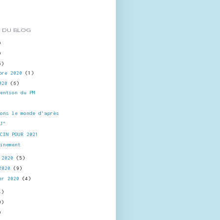
 DU BLOG
)
)
5)
bre 2020
(1)
2020
(6)
vention du PM
O
tons le monde d'après
"J"
CCIN POUR 2021
finement
l 2020
(5)
 2020
(9)
er 2020
(4)
4)
0)
)