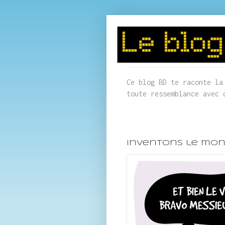
Ce blog BD te raconte la
toute ressemblance avec 
Inventons le mon