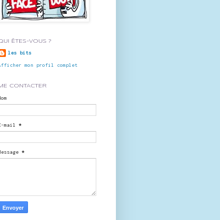
QUI ÊTES-VOUS ?
les bits
Afficher mon profil complet
ME CONTACTER
Nom
E-mail
*
Message
*