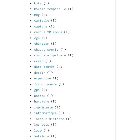
bots
(1)
boucle temporelle
(1)
bug
(1)
canicule
(1)
captcha
(1)
casque VR apple
(1)
cgu
(1)
chargeur
(1)
chauve souris
(1)
conquête spatiale
(1)
crash
(1)
data center
(1)
dessin
(1)
expertise
(1)
fin du monde
(1)
gps
(1)
hadopi
(1)
hardware
(1)
imprimante
(1)
informatique
(1)
lanceur d'alerte
(1)
les bits
(1)
loop
(1)
malaldie
(1)