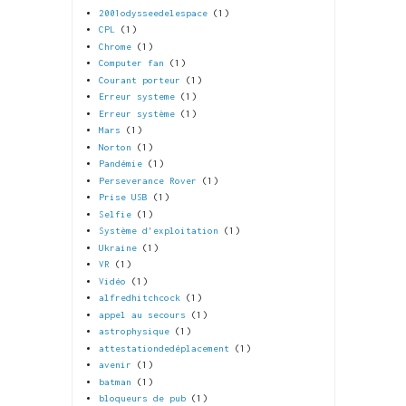
2001odysseedelespace
(1)
CPL
(1)
Chrome
(1)
Computer fan
(1)
Courant porteur
(1)
Erreur systeme
(1)
Erreur système
(1)
Mars
(1)
Norton
(1)
Pandémie
(1)
Perseverance Rover
(1)
Prise USB
(1)
Selfie
(1)
Système d'exploitation
(1)
Ukraine
(1)
VR
(1)
Vidéo
(1)
alfredhitchcock
(1)
appel au secours
(1)
astrophysique
(1)
attestationdedéplacement
(1)
avenir
(1)
batman
(1)
bloqueurs de pub
(1)