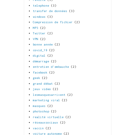
telephone
(3)
transfer de données
(3)
windows
(3)
Compression de fichier
(2)
MP3
(2)
Twitter
(2)
VPN
(2)
bonne année
(2)
covid_19
(2)
digital
(2)
démarrage
(2)
entretien d'embauche
(2)
facebook
(2)
geek
(2)
grand débat
(2)
jeux video
(2)
lesmasquesarrivent
(2)
marketing viral
(2)
masques
(2)
photoshop
(2)
realité virtuelle
(2)
réseauxsociaux
(2)
vaccin
(2)
voiture autonome
(2)