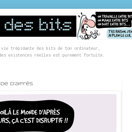
 vie trépidante des bits de ton ordinateur,
des existences réelles est purement fortuite.
de d'après