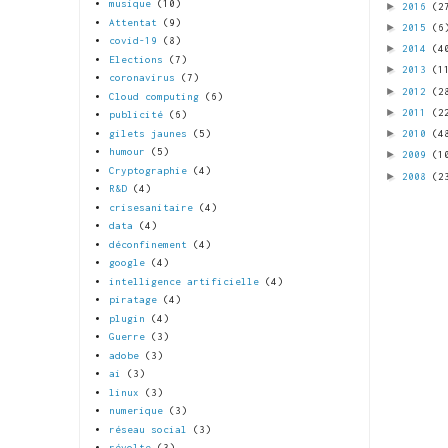
musique
(10)
►
2016
(2
Attentat
(9)
►
2015
(6
covid-19
(8)
►
2014
(4
Elections
(7)
►
2013
(1
coronavirus
(7)
►
2012
(2
Cloud computing
(6)
►
2011
(2
publicité
(6)
►
gilets jaunes
(5)
2010
(4
humour
(5)
►
2009
(1
Cryptographie
(4)
►
2008
(2
R&D
(4)
crisesanitaire
(4)
data
(4)
déconfinement
(4)
google
(4)
intelligence artificielle
(4)
piratage
(4)
plugin
(4)
Guerre
(3)
adobe
(3)
ai
(3)
linux
(3)
numerique
(3)
réseau social
(3)
révolte
(3)