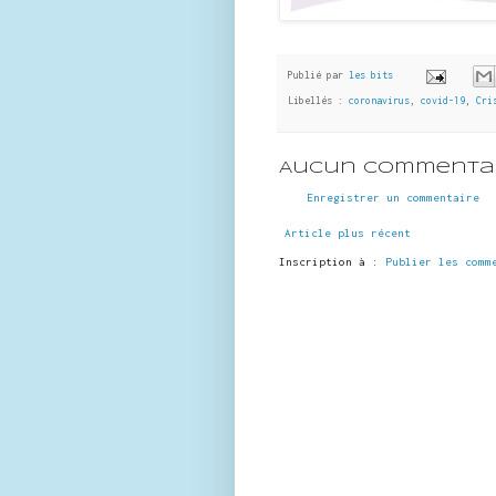
Publié par
les bits
Libellés :
coronavirus
,
covid-19
,
Cri
Aucun commentai
Enregistrer un commentaire
Article plus récent
Inscription à :
Publier les comm