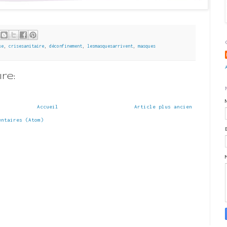
se
,
crisesanitaire
,
déconfinement
,
lesmasquesarrivent
,
masques
re:
Accueil
Article plus ancien
entaires (Atom)