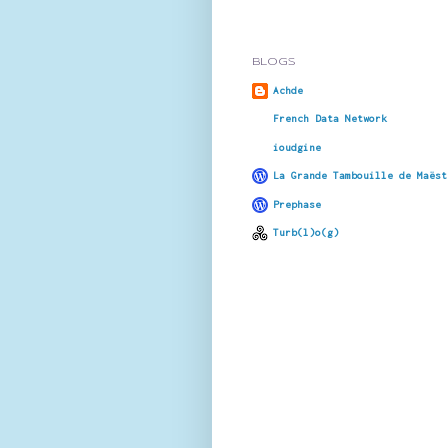
BLOGS
Achde
French Data Network
ioudgine
La Grande Tambouille de Maëst
Prephase
Turb(l)o(g)