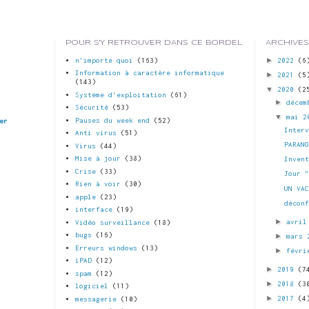
POUR S'Y RETROUVER DANS CE BORDEL
ARCHIVES
►
n'importe quoi
(163)
2022
(6
Information à caractère informatique
►
2021
(5
(143)
▼
2020
(2
Systéme d'exploitation
(61)
►
décem
Sécurité
(53)
▼
mai 
Pauses du week end
(52)
er
Inter
Anti virus
(51)
PARAN
Virus
(44)
Mise à jour
(38)
Inven
Crise
(33)
Jour 
Rien à voir
(30)
UN VA
apple
(23)
décon
interface
(19)
►
avri
Vidéo surveillance
(18)
bugs
(16)
►
mars
Erreurs windows
(13)
►
févri
iPAD
(12)
►
2019
(7
spam
(12)
►
2018
(3
logiciel
(11)
►
2017
(4
messagerie
(10)