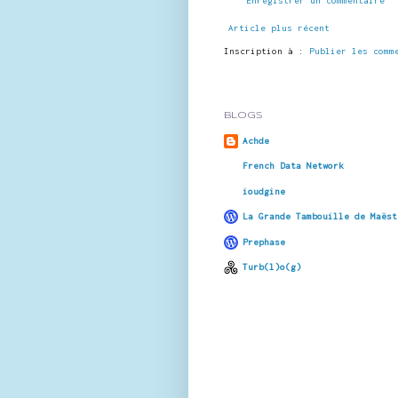
Enregistrer un commentaire
Article plus récent
Inscription à :
Publier les comm
BLOGS
Achde
French Data Network
ioudgine
La Grande Tambouille de Maëst
Prephase
Turb(l)o(g)