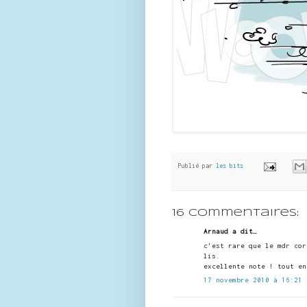
Publié par
les bits
16 commentaires:
Arnaud a dit…
c'est rare que le mdr cor
lis.
excellente note ! tout en
17 novembre 2010 à 16:21