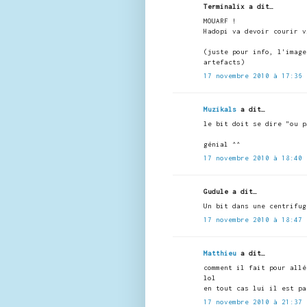
Terminalix a dit…
MOUARF !
Hadopi va devoir courir v
(juste pour info, l'image
artefacts)
17 novembre 2010 à 17:36
Muzikals
a dit…
le bit doit se dire "ou p
génial ^^
17 novembre 2010 à 18:40
Gudule a dit…
Un bit dans une centrifug
17 novembre 2010 à 18:47
Matthieu
a dit…
comment il fait pour allé
lol
en tout cas lui il est pa
17 novembre 2010 à 21:37