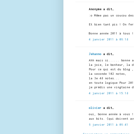
Anonyme a dit…
:o Même pas un coucou des
Et bien tant pis ! On fer
Bonne année 2011 à tous !
4 janvier 2011 à 06:18
Jehanno
a dit…
Ahh mais si...... bonne a
la joie, le bonheur, la d
Pour ce qui est du blog ,
la seconde 102 notes,
la 3e 48 notes...
en toute logique Pour 201
je prédis une vingtaine d
4 janvier 2011 à 15:18
olivier
a dit…
oui, bonne année à vous !
aux bits. (qui doivent av
6 janvier 2011 à 06:41