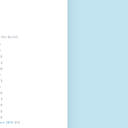
 DU BLOG
)
)
5)
4)
0)
)
7)
)
0)
1)
8)
2)
8)
bre 2010
(1)