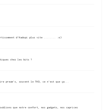
rtissement d'Hadopi plus vite ........ :o)
tiques chez les bits ?
ire preum's, souvent le THD, ce n'est que ça...
oublions que notre confort, nos gadgets, nos caprices