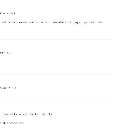
ite aussi.
 est visiblement mal dimensionnée dans la page, ça fait des
as" :D
euse ? :D
 plus vite aussi le tit bit la
s d'accord lol