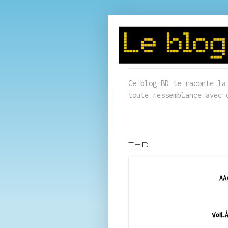
Ce blog BD te raconte la
toute ressemblance avec 
THD