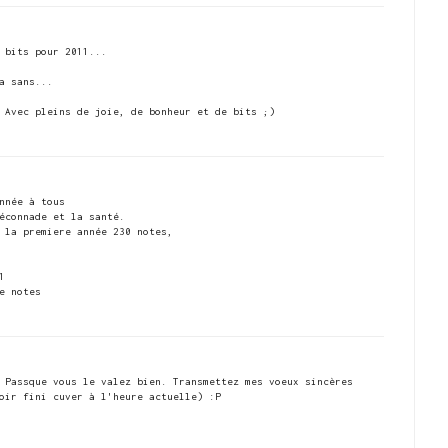
 bits pour 2011...
a sans...
 Avec pleins de joie, de bonheur et de bits ;)
nnée à tous
éconnade et la santé.
 la premiere année 230 notes,
1
e notes
 Passque vous le valez bien. Transmettez mes voeux sincères
oir fini cuver à l'heure actuelle) :P