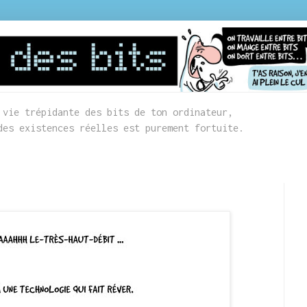
 vie trépidante des bits de ton ordinateur,
des existences réelles est purement fortuite.