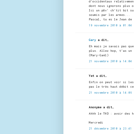
d'occidentaux relativemen
dont nous ignorons plus o
Ici un pôv' ch'tit bit su
soumis par les armes...
Pascal, tu es le Jean de 
19 novembre 2010 à 01:04
Gary
a dit…
Eh mais je savais pas que
plus. Allez hop, t'as un 
(Mary-Gaël)
21 novembre 2010 à 14:04
Yet a dit…
Enfin on peut voir si les
pas le très haut débit ce
21 novembre 2010 à 14:06
Anonyme a dit…
Ahhh le THD : avoir des h
Mercredi
21 décembre 2010 à 23:41