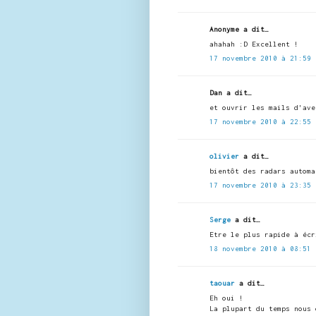
Anonyme a dit…
ahahah :D Excellent !
17 novembre 2010 à 21:59
Dan a dit…
et ouvrir les mails d'ave
17 novembre 2010 à 22:55
olivier
a dit…
bientôt des radars automa
17 novembre 2010 à 23:35
Serge
a dit…
Etre le plus rapide à écr
18 novembre 2010 à 08:51
taouar
a dit…
Eh oui !
La plupart du temps nous 