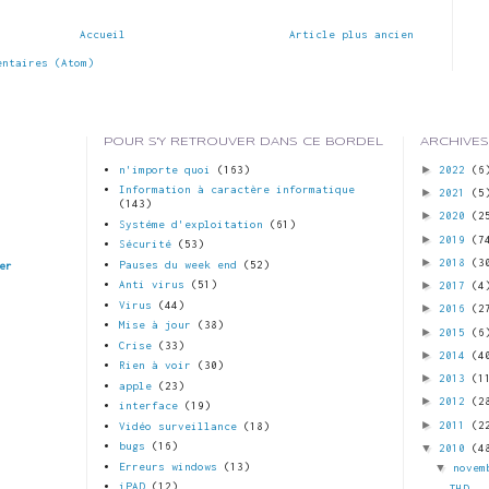
Accueil
Article plus ancien
entaires (Atom)
POUR S'Y RETROUVER DANS CE BORDEL
ARCHIVES
►
n'importe quoi
(163)
2022
(6
Information à caractère informatique
►
2021
(5
(143)
►
2020
(2
Systéme d'exploitation
(61)
►
2019
(7
Sécurité
(53)
►
2018
(3
Pauses du week end
(52)
er
►
Anti virus
(51)
2017
(4
Virus
(44)
►
2016
(2
Mise à jour
(38)
►
2015
(6
Crise
(33)
►
2014
(4
Rien à voir
(30)
►
2013
(1
apple
(23)
►
2012
(2
interface
(19)
►
2011
(2
Vidéo surveillance
(18)
bugs
(16)
▼
2010
(4
Erreurs windows
(13)
▼
novem
iPAD
(12)
THD