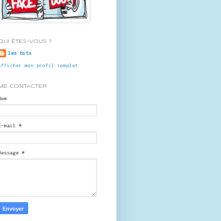
QUI ÊTES-VOUS ?
les bits
Afficher mon profil complet
ME CONTACTER
Nom
E-mail
*
Message
*