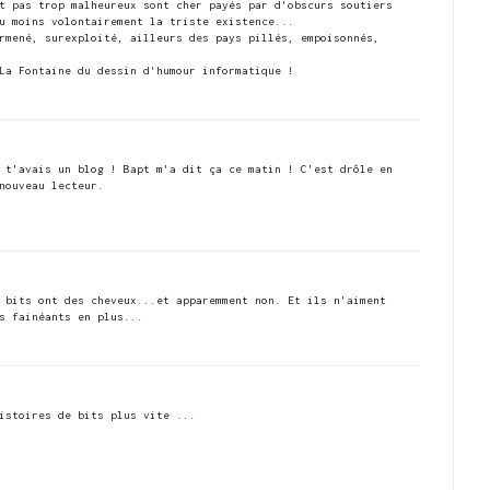
t pas trop malheureux sont cher payés par d'obscurs soutiers
u moins volontairement la triste existence...
rmené, surexploité, ailleurs des pays pillés, empoisonnés,
La Fontaine du dessin d'humour informatique !
 t'avais un blog ! Bapt m'a dit ça ce matin ! C'est drôle en
nouveau lecteur.
 bits ont des cheveux...et apparemment non. Et ils n'aiment
s fainéants en plus...
istoires de bits plus vite ...