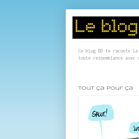
Ce blog BD te raconte la
toute ressemblance avec 
tout ça pour ça