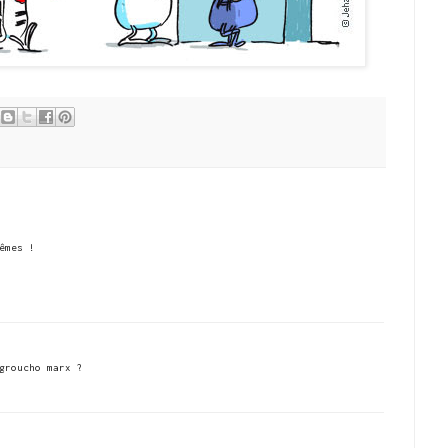
êmes !
groucho marx ?