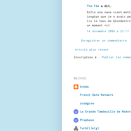
The Fée
a dit…
Enfin une nana vient mett
Longtps que je n avais pa
(vu le taux de blondattit
un moment =x)
14 novembre 2008 à 23:17
Enregistrer un commentaire
Article plus récent
Inscription à :
Publier les comm
BLOGS
Achde
French Data Network
ioudgine
La Grande Tambouille de Maëst
Prephase
Turb(l)o(g)