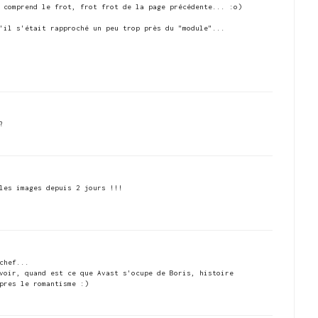
 comprend le frot, frot frot de la page précédente... :o)
'il s'était rapproché un peu trop près du "module"...
?
les images depuis 2 jours !!!
chef...
voir, quand est ce que Avast s'ocupe de Boris, histoire
pres le romantisme :)