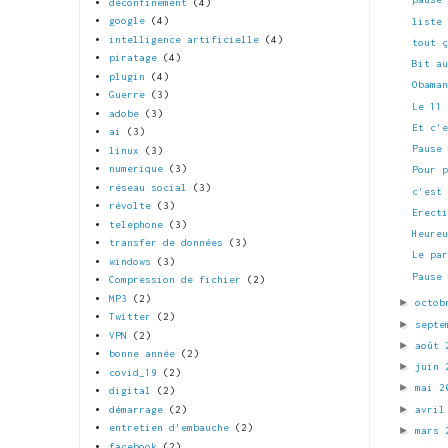
déconfinement
(4)
google
(4)
liste
intelligence artificielle
(4)
tout 
piratage
(4)
Bit a
plugin
(4)
Obama
Guerre
(3)
Le 11
adobe
(3)
Et c'
ai
(3)
Pause
linux
(3)
numerique
(3)
Pour 
réseau social
(3)
c'est
révolte
(3)
Erect
telephone
(3)
Heure
transfer de données
(3)
Le pa
windows
(3)
Pause
Compression de fichier
(2)
MP3
(2)
►
octob
Twitter
(2)
►
septe
VPN
(2)
►
août
bonne année
(2)
►
juin
covid_19
(2)
►
mai 
digital
(2)
►
avri
démarrage
(2)
entretien d'embauche
(2)
►
mars
facebook
(2)