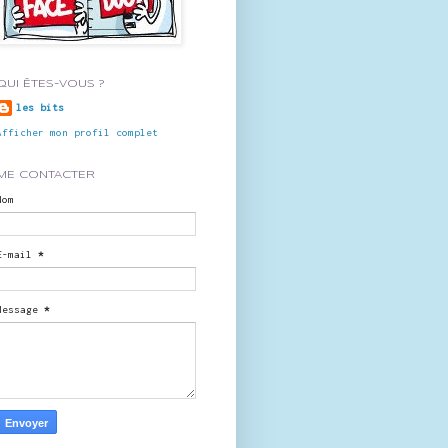
QUI ÊTES-VOUS ?
les bits
Afficher mon profil complet
ME CONTACTER
Nom
E-mail
*
Message
*