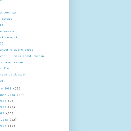
ça pour ça
u cirage
nia
 novembre
est reparti !
 25
parler d'autre chose
 con.... mais c'est connnn
ion americaine
ux élu
rtage de dossier
 24
re 2008
(29)
mbre 2008
(27)
 2008
(2)
 2008
(23)
2008
(25)
l 2008
(22)
 2008
(19)