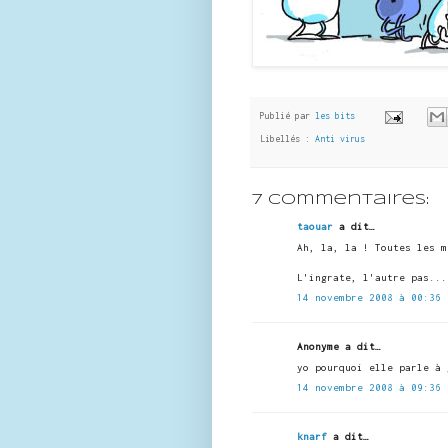
Publié par
les bits
Libellés :
Anti virus
7 commentaires:
taouar
a dit…
Ah, la, la ! Toutes les m
L'ingrate, l'autre pas...
14 novembre 2008 à 00:36
Anonyme a dit…
yo pourquoi elle parle à 
14 novembre 2008 à 09:36
knarf
a dit…