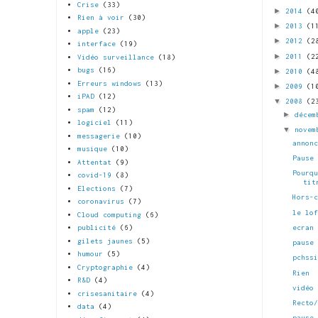
Crise
(33)
►
2014
(4
Rien à voir
(30)
►
2013
(1
apple
(23)
►
2012
(2
interface
(19)
►
2011
(2
Vidéo surveillance
(18)
bugs
(16)
►
2010
(4
Erreurs windows
(13)
►
2009
(1
iPAD
(12)
▼
2008
(2
spam
(12)
►
décem
logiciel
(11)
▼
novem
messagerie
(10)
annon
musique
(10)
Pause
Attentat
(9)
Pourq
covid-19
(8)
tit
Elections
(7)
Hors-
coronavirus
(7)
le lo
Cloud computing
(6)
ecran
publicité
(6)
gilets jaunes
(5)
pause
humour
(5)
pchss
Cryptographie
(4)
Rien
R&D
(4)
vidéo
crisesanitaire
(4)
Recto
data
(4)
pause