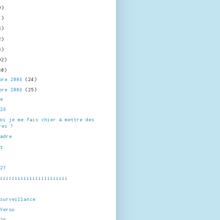
0)
1)
8)
2)
8)
02)
30)
bre 2008
(24)
bre 2008
(25)
ce
 28
uoi je me fais chier à mettre des
res ?
cadre
ft
 27
iiiiiiiiiiiiiiiiiiiiiiii
 surveillance
/Verso
 26