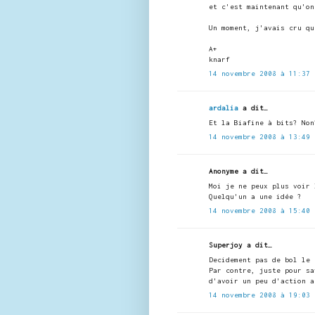
et c'est maintenant qu'on
Un moment, j'avais cru qu
A+
knarf
14 novembre 2008 à 11:37
ardalia
a dit…
Et la Biafine à bits? Non
14 novembre 2008 à 13:49
Anonyme a dit…
Moi je ne peux plus voir 
Quelqu'un a une idée ?
14 novembre 2008 à 15:40
Superjoy a dit…
Decidement pas de bol le 
Par contre, juste pour sa
d'avoir un peu d'action a
14 novembre 2008 à 19:03