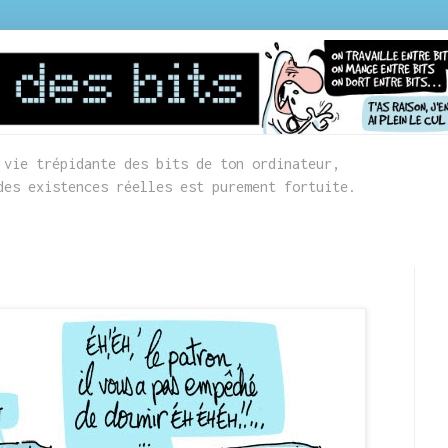
 vie trépidante des bits de ton ordinateur,
des existences réelles est purement fortuite.