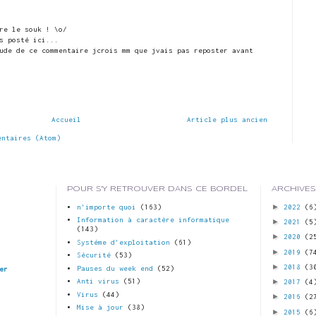
re le souk ! \o/
s posté ici...
ude de ce commentaire jcrois mm que jvais pas reposter avant
Accueil
Article plus ancien
entaires (Atom)
POUR S'Y RETROUVER DANS CE BORDEL
ARCHIVES
►
n'importe quoi
(163)
2022
(6
Information à caractère informatique
►
2021
(5
(143)
►
2020
(2
Systéme d'exploitation
(61)
►
2019
(7
Sécurité
(53)
►
2018
(3
Pauses du week end
(52)
er
►
Anti virus
(51)
2017
(4
Virus
(44)
►
2016
(2
Mise à jour
(38)
►
2015
(6